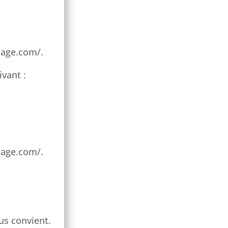
dage.com/.
ivant :
dage.com/.
us convient.