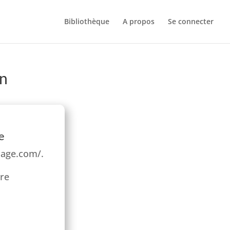
Bibliothèque
A propos
Se connecter
on
e
dage.com/.
tre