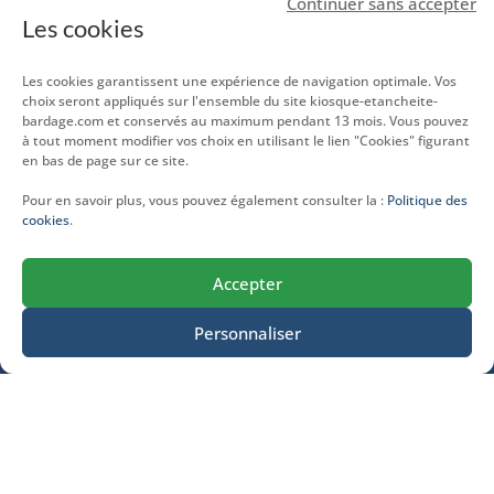
Continuer sans accepter
Les cookies
Nous contacter
Les cookies garantissent une expérience de navigation optimale. Vos
choix seront appliqués sur l'ensemble du site kiosque-etancheite-
Mentions légales
bardage.com et conservés au maximum pendant 13 mois. Vous pouvez
à tout moment modifier vos choix en utilisant le lien "Cookies" figurant
Protection des données personnelles
en bas de page sur ce site.
Politique des cookies
Pour en savoir plus, vous pouvez également consulter la :
Politique des
cookies
.
Comment installer notre application
Accepter
Personnaliser